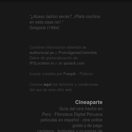
"¿Acaso ladrón serás?, ¡Plata cochina
en esta casa no!."
Gregorio (1984)
Contiene información obtenida de
audiovisual.pe
y
ProimágenesColombia
.
Datos de geolocalización de
IP2Location.io
y de
ipstack.com
Iconos creados por
Freepik
- Flaticon
Conoce
aquí
los términos y condiciones
del uso de este sitio web.
Cineaparte
Guía del cine hecho en
Perú · Filmoteca Digital Peruana
películas en español · cine online
gratis y de pago
cartelera · festivales y muestras de