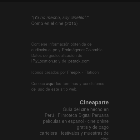
"¡Yo no mecho, soy cinéfilo!."
Como en el cine (2015)
Contiene información obtenida de
audiovisual.pe
y
ProimágenesColombia
.
Datos de geolocalización de
IP2Location.io
y de
ipstack.com
Iconos creados por
Freepik
- Flaticon
Conoce
aquí
los términos y condiciones
del uso de este sitio web.
Cineaparte
Guía del cine hecho en
Perú · Filmoteca Digital Peruana
películas en español · cine online
gratis y de pago
cartelera · festivales y muestras de
cine