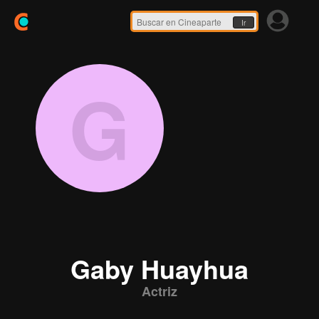
Ir
G
Gaby Huayhua
Actriz