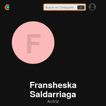
Ir
F
Fransheska
Saldarriaga
Actriz