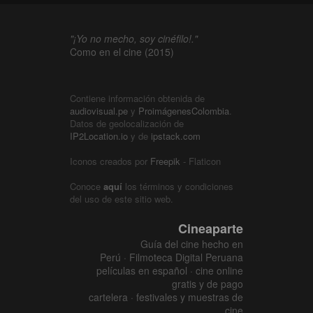
"¡Yo no mecho, soy cinéfilo!."
Como en el cine (2015)
Contiene información obtenida de
audiovisual.pe
y
ProimágenesColombia
.
Datos de geolocalización de
IP2Location.io
y de
ipstack.com
Iconos creados por
Freepik
- Flaticon
Conoce
aquí
los términos y condiciones
del uso de este sitio web.
Cineaparte
Guía del cine hecho en
Perú · Filmoteca Digital Peruana
películas en español · cine online
gratis y de pago
cartelera · festivales y muestras de
cine