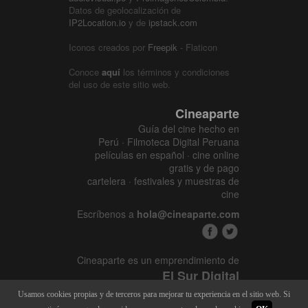
Datos de geolocalización de
IP2Location.io
y de
ipstack.com
Iconos creados por
Freepik
- Flaticon
Conoce
aquí
los términos y condiciones
del uso de este sitio web.
Cineaparte
Guía del cine hecho en
Perú · Filmoteca Digital Peruana
películas en español · cine online
gratis y de pago
cartelera · festivales y muestras de
cine
Escríbenos a
hola@cineaparte.com
Cineaparte es un emprendimiento de
El Sur Digital
www.elsurcine.com
Usamos cookies propias y de terceros para mejorar tu experiencia en el sitio web. Si