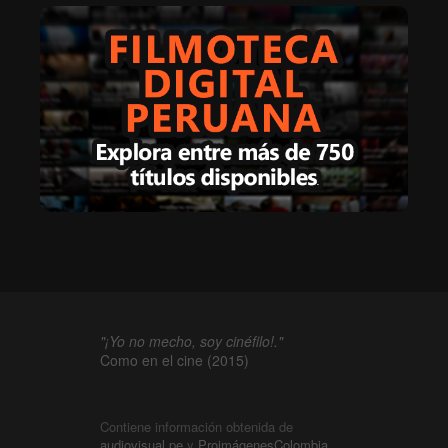
"¡Yo no mecho, soy cinéfilo!."
Como en el cine (2015)
Contiene información obtenida de
audiovisual.pe
y
ProimágenesColombia
.