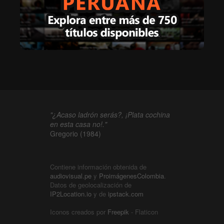
"¿Acaso ladrón serás?, ¡Plata cochina
en esta casa no!."
Gregorio (1984)
Contiene información obtenida de
audiovisual.pe
y
ProimágenesColombia
.
Datos de geolocalización de
IP2Location.io
y de
ipstack.com
Iconos creados por
Freepik
- Flaticon