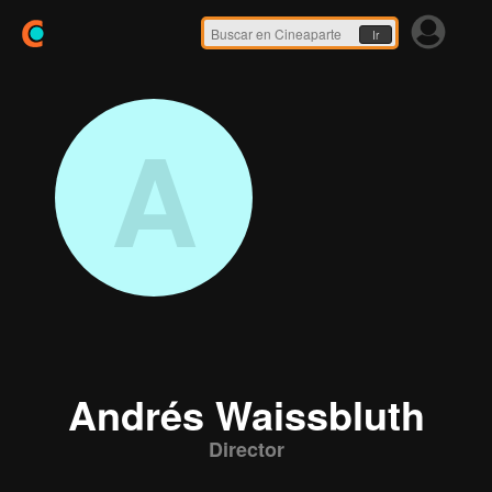
Ir
A
Andrés Waissbluth
Director