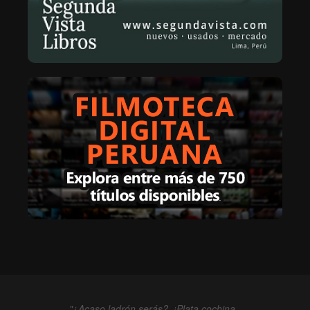
"¿Acaso ladrón serás?, ¡Plata cochina