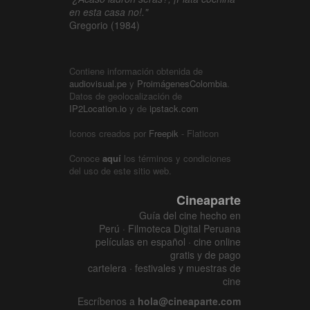
en esta casa no!."
Gregorio (1984)
Contiene información obtenida de
audiovisual.pe
y
ProimágenesColombia
.
Datos de geolocalización de
IP2Location.io
y de
ipstack.com
Iconos creados por
Freepik
- Flaticon
Conoce
aquí
los términos y condiciones
del uso de este sitio web.
Cineaparte
Guía del cine hecho en
Perú · Filmoteca Digital Peruana
películas en español · cine online
gratis y de pago
cartelera · festivales y muestras de
cine
Escríbenos a
hola@cineaparte.com