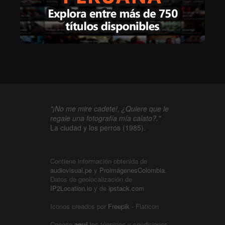
"¡No me mire cadete!, ¿Quiere que le
regale una fotografía mía calato?."
La ciudad y los perros (1985).
Contiene información obtenida de
audiovisual.pe
y
ProimágenesColombia
.
Datos de geolocalización de
IP2Location.io
y de
ipstack.com
Iconos creados por
Freepik
- Flaticon
Conoce
aquí
los términos y condiciones