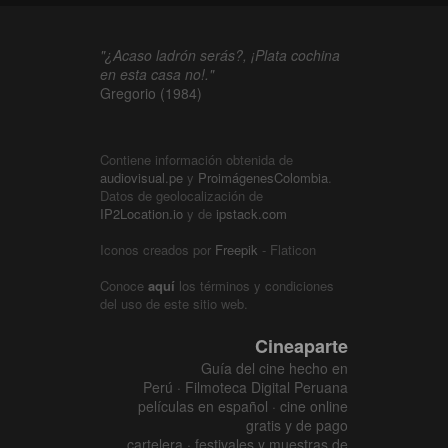
"¿Acaso ladrón serás?, ¡Plata cochina
en esta casa no!."
Gregorio (1984)
Contiene información obtenida de
audiovisual.pe
y
ProimágenesColombia
.
Datos de geolocalización de
IP2Location.io
y de
ipstack.com
Iconos creados por
Freepik
- Flaticon
Conoce
aquí
los términos y condiciones
del uso de este sitio web.
Cineaparte
Guía del cine hecho en
Perú · Filmoteca Digital Peruana
películas en español · cine online
gratis y de pago
cartelera · festivales y muestras de