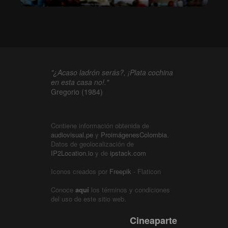
"¿Acaso ladrón serás?, ¡Plata cochina
en esta casa no!."
Gregorio (1984)
Contiene información obtenida de
audiovisual.pe
y
ProimágenesColombia
.
Datos de geolocalización de
IP2Location.io
y de
ipstack.com
Iconos creados por
Freepik
- Flaticon
Conoce
aquí
los términos y condiciones
del uso de este sitio web.
Cineaparte