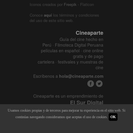
Iconos creados por
Freepik
- Flaticon
Conoce
aquí
los términos y condiciones
del uso de este sitio web.
Cineaparte
Guía del cine hecho en
Perú · Filmoteca Digital Peruana
películas en español · cine online
gratis y de pago
cartelera · festivales y muestras de
cine
Escríbenos a
hola@cineaparte.com
Cineaparte es un emprendimiento de
El Sur Digital
www.elsurcine.com
Usamos cookies propias y de terceros para mejorar tu experiencia en el sitio web. Si
Desarrollado por
SALA247
continúas navegando consideramos que aceptas el uso de cookies.
OK
8.1.34P - 9.52.15L |
448 x 3149
|
22.350M - 128M | 2015 - 2026