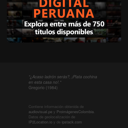
"¿Acaso ladrón serás?, ¡Plata cochina
en esta casa no!."
Gregorio (1984)
Contiene información obtenida de
audiovisual.pe
y
ProimágenesColombia
.
Datos de geolocalización de
IP2Location.io
y de
ipstack.com