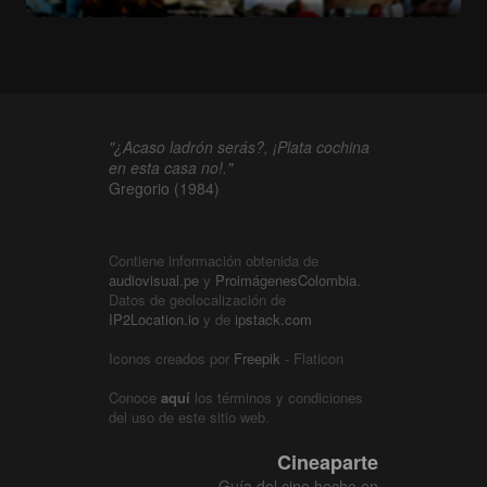
"¿Acaso ladrón serás?, ¡Plata cochina
en esta casa no!."
Gregorio (1984)
Contiene información obtenida de
audiovisual.pe
y
ProimágenesColombia
.
Datos de geolocalización de
IP2Location.io
y de
ipstack.com
Iconos creados por
Freepik
- Flaticon
Conoce
aquí
los términos y condiciones
del uso de este sitio web.
Cineaparte
Guía del cine hecho en