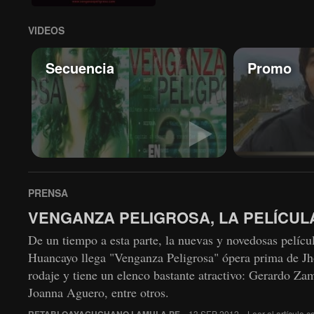
VIDEOS
Secuencia
Promo
PRENSA
VENGANZA PELIGROSA, LA PELÍCUL
De un tiempo a esta parte, la nuevas y novedosas películ
Huancayo llega "Venganza Peligrosa" ópera prima de Jh
rodaje y tiene un elenco bastante atractivo: Gerardo Z
Joanna Aguero, entre otros.
RETABLOAYACUCHANO.LAMULA.PE
· 13 SEP 2012 ·
Leer el artículo 