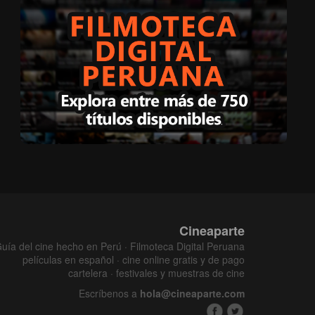
Cineaparte
uía del cine hecho en Perú · Filmoteca Digital Peruana
películas en español · cine online gratis y de pago
cartelera · festivales y muestras de cine
Escríbenos a
hola@cineaparte.com