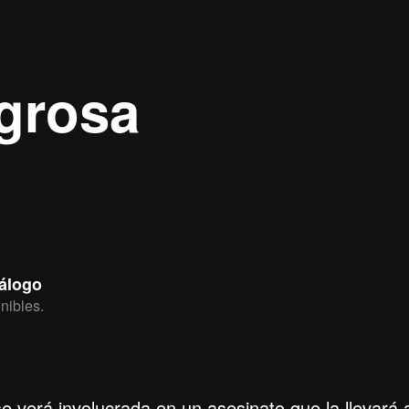
grosa
tálogo
nibles.
se verá involucrada en un asesinato que la llevará 