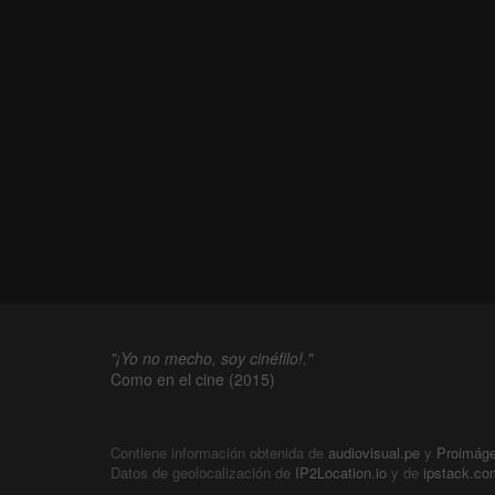
"¡Yo no mecho, soy cinéfilo!."
Como en el cine (2015)
Contiene información obtenida de
audiovisual.pe
y
Proimág
Datos de geolocalización de
IP2Location.io
y de
ipstack.co