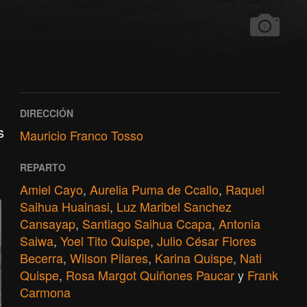
2
DIRECCIÓN
s
Mauricio Franco Tosso
REPARTO
Amiel Cayo
,
Aurelia Puma de Ccallo
,
Raquel
Saihua Huainasi
,
Luz Maribel Sanchez
Cansayap
,
Santiago Saihua Ccapa
,
Antonia
Saiwa
,
Yoel Tito Quispe
,
Julio César Flores
Becerra
,
Wilson Pilares
,
Karina Quispe
,
Nati
Quispe
,
Rosa Margot Quiñones Paucar
y
Frank
Carmona