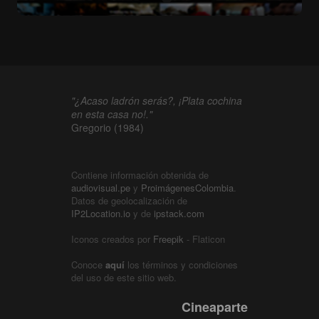
"¿Acaso ladrón serás?, ¡Plata cochina
en esta casa no!."
Gregorio (1984)
Contiene información obtenida de
audiovisual.pe
y
ProimágenesColombia
.
Datos de geolocalización de
IP2Location.io
y de
ipstack.com
Iconos creados por
Freepik
- Flaticon
Conoce
aquí
los términos y condiciones
del uso de este sitio web.
Cineaparte