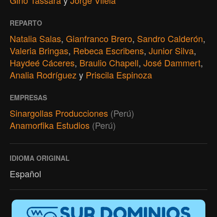
Gino Tassara
y
Jorge Vilela
REPARTO
Natalia Salas
,
Gianfranco Brero
,
Sandro Calderón
,
Valeria Bringas
,
Rebeca Escribens
,
Junior Silva
,
Haydeé Cáceres
,
Braulio Chapell
,
José Dammert
,
Analia Rodríguez
y
Priscila Espinoza
EMPRESAS
Sinargollas Producciones
(Perú)
Anamorfika Estudios
(Perú)
IDIOMA ORIGINAL
Español