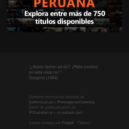
"¿Acaso ladrón serás?, ¡Plata cochina
en esta casa no!."
Gregorio (1984)
Contiene información obtenida de
audiovisual.pe
y
ProimágenesColombia
.
Datos de geolocalización de
IP2Location.io
y de
ipstack.com
Iconos creados por
Freepik
- Flaticon