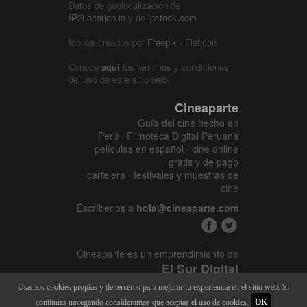
Datos de geolocalización de
IP2Location.io
y de
ipstack.com
Iconos creados por
Freepik
- Flaticon
Conoce
aquí
los términos y condiciones
del uso de este sitio web.
Cineaparte
Guía del cine hecho en
Perú · Filmoteca Digital Peruana
películas en español · cine online
gratis y de pago
cartelera · festivales y muestras de
cine
Escríbenos a
hola@cineaparte.com
Cineaparte es un emprendimiento de
El Sur Digital
www.elsurcine.com
Usamos cookies propias y de terceros para mejorar tu experiencia en el sitio web. Si
Desarrollado por
SALA247
continúas navegando consideramos que aceptas el uso de cookies.
OK