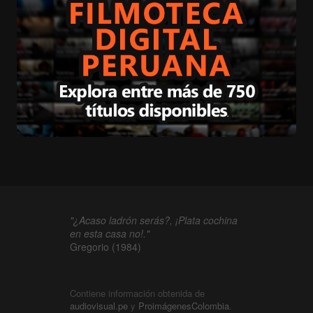
"¿Acaso ladrón serás?, ¡Plata cochina
en esta casa no!."
Gregorio (1984)
Contiene información obtenida de
audiovisual.pe
y
ProimágenesColombia
.