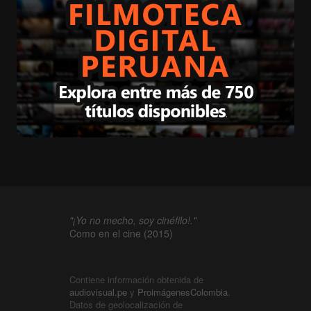
"¡Yo no mecho, soy cinéfilo!."
Como en el cine (2015)
Contiene información obtenida de
audiovisual.pe
y
ProimágenesColombia
.
Datos de geolocalización de