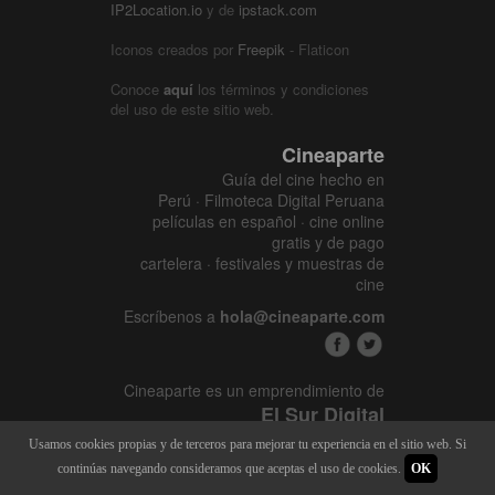
IP2Location.io
y de
ipstack.com
Iconos creados por
Freepik
- Flaticon
Conoce
aquí
los términos y condiciones
del uso de este sitio web.
Cineaparte
Guía del cine hecho en
Perú · Filmoteca Digital Peruana
películas en español · cine online
gratis y de pago
cartelera · festivales y muestras de
cine
Escríbenos a
hola@cineaparte.com
Cineaparte es un emprendimiento de
El Sur Digital
www.elsurcine.com
Usamos cookies propias y de terceros para mejorar tu experiencia en el sitio web. Si
Desarrollado por
SALA247
continúas navegando consideramos que aceptas el uso de cookies.
OK