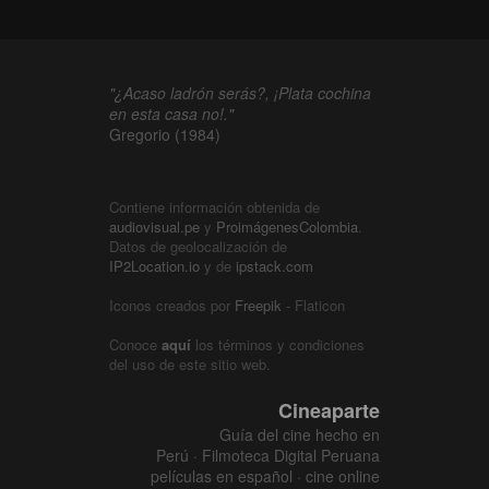
"¿Acaso ladrón serás?, ¡Plata cochina
en esta casa no!."
Gregorio (1984)
Contiene información obtenida de
audiovisual.pe
y
ProimágenesColombia
.
Datos de geolocalización de
IP2Location.io
y de
ipstack.com
Iconos creados por
Freepik
- Flaticon
Conoce
aquí
los términos y condiciones
del uso de este sitio web.
Cineaparte
Guía del cine hecho en
Perú · Filmoteca Digital Peruana
películas en español · cine online