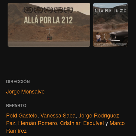
DIRECCIÓN
Jorge Monsalve
REPARTO
Pold Gastelo
,
Vanessa Saba
,
Jorge Rodríguez
Paz
,
Hernán Romero
,
Cristhian Esquivel
y
Marco
Ramírez