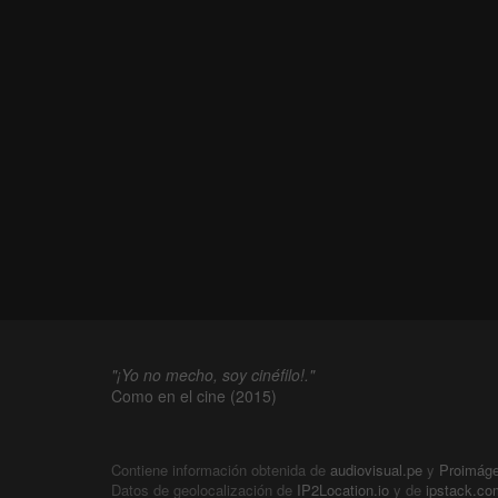
"¡Yo no mecho, soy cinéfilo!."
Como en el cine (2015)
Contiene información obtenida de
audiovisual.pe
y
Proimág
Datos de geolocalización de
IP2Location.io
y de
ipstack.co