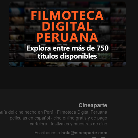
Cineaparte
uía del cine hecho en Perú · Filmoteca Digital Peruana
películas en español · cine online gratis y de pago
cartelera · festivales y muestras de cine
Escríbenos a
hola@cineaparte.com