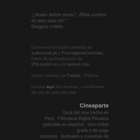
"¿Acaso ladrón serás?, ¡Plata cochina
en esta casa no!."
Gregorio (1984)
Contiene información obtenida de
audiovisual.pe
y
ProimágenesColombia
.
Datos de geolocalización de
IP2Location.io
y de
ipstack.com
Iconos creados por
Freepik
- Flaticon
Conoce
aquí
los términos y condiciones
del uso de este sitio web.
Cineaparte
Guía del cine hecho en
Perú · Filmoteca Digital Peruana
películas en español · cine online
gratis y de pago
cartelera · festivales y muestras de