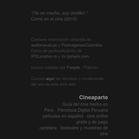
"¡Yo no mecho, soy cinéfilo!."
Como en el cine (2015)
Contiene información obtenida de
audiovisual.pe
y
ProimágenesColombia
.
Datos de geolocalización de
IP2Location.io
y de
ipstack.com
Iconos creados por
Freepik
- Flaticon
Conoce
aquí
los términos y condiciones
del uso de este sitio web.
Cineaparte
Guía del cine hecho en
Perú · Filmoteca Digital Peruana
películas en español · cine online
gratis y de pago
cartelera · festivales y muestras de
cine