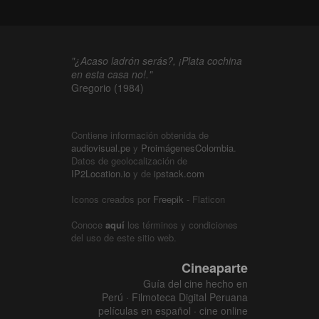
"¿Acaso ladrón serás?, ¡Plata cochina
en esta casa no!."
Gregorio (1984)
Contiene información obtenida de
audiovisual.pe
y
ProimágenesColombia
.
Datos de geolocalización de
IP2Location.io
y de
ipstack.com
Iconos creados por
Freepik
- Flaticon
Conoce
aquí
los términos y condiciones
del uso de este sitio web.
Cineaparte
Guía del cine hecho en
Perú · Filmoteca Digital Peruana
películas en español · cine online