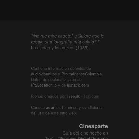
"¡No me mire cadete!, ¿Quiere que le
regale una fotografía mía calato?."
La ciudad y los perros (1985).
Contiene información obtenida de
audiovisual.pe
y
ProimágenesColombia
.
Datos de geolocalización de
IP2Location.io
y de
ipstack.com
Iconos creados por
Freepik
- Flaticon
Conoce
aquí
los términos y condiciones
del uso de este sitio web.
Cineaparte
Guía del cine hecho en
Perú · Filmoteca Digital Peruana