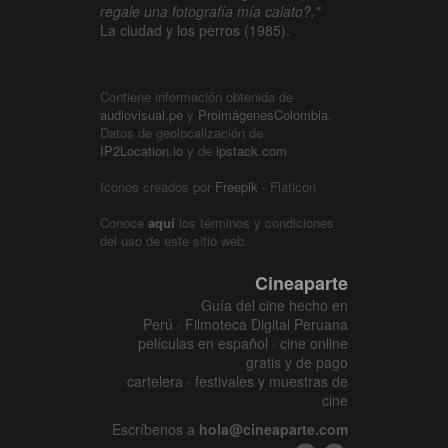
regale una fotografía mía calato?."
La ciudad y los perros (1985).
Contiene información obtenida de
audiovisual.pe
y
ProimágenesColombia
.
Datos de geolocalización de
IP2Location.io
y de
ipstack.com
Iconos creados por
Freepik
- Flaticon
Conoce
aquí
los términos y condiciones
del uso de este sitio web.
Cineaparte
Guía del cine hecho en
Perú · Filmoteca Digital Peruana
películas en español · cine online
gratis y de pago
cartelera · festivales y muestras de
cine
Escríbenos a
hola@cineaparte.com