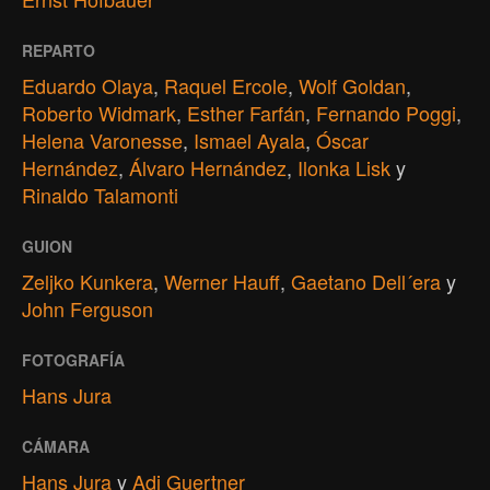
REPARTO
Eduardo Olaya
,
Raquel Ercole
,
Wolf Goldan
,
Roberto Widmark
,
Esther Farfán
,
Fernando Poggi
,
Helena Varonesse
,
Ismael Ayala
,
Óscar
Hernández
,
Álvaro Hernández
,
Ilonka Lisk
y
Rinaldo Talamonti
GUION
Zeljko Kunkera
,
Werner Hauff
,
Gaetano Dell´era
y
John Ferguson
FOTOGRAFÍA
Hans Jura
CÁMARA
Hans Jura
y
Adi Guertner