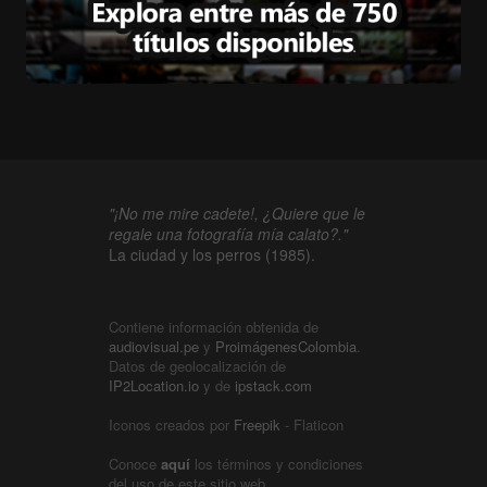
"¡No me mire cadete!, ¿Quiere que le
regale una fotografía mía calato?."
La ciudad y los perros (1985).
Contiene información obtenida de
audiovisual.pe
y
ProimágenesColombia
.
Datos de geolocalización de
IP2Location.io
y de
ipstack.com
Iconos creados por
Freepik
- Flaticon
Conoce
aquí
los términos y condiciones
del uso de este sitio web.