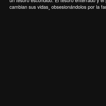
un tesoro escondido. El tesoro enterrado y e
cambian sus vidas¸ obsesionándolos por la fan