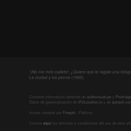
"¡No me mire cadete!, ¿Quiere que le regale una fotogr
La ciudad y los perros (1985).
Contiene información obtenida de
audiovisual.pe
y
Proimág
Datos de geolocalización de
IP2Location.io
y de
ipstack.co
Iconos creados por
Freepik
- Flaticon
Conoce
aquí
los términos y condiciones del uso de este sit