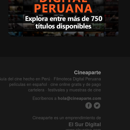
Cineaparte
uía del cine hecho en Perú · Filmoteca Digital Peruana
películas en español · cine online gratis y de pago
cartelera · festivales y muestras de cine
Escríbenos a
hola@cineaparte.com
Cineaparte es un emprendimiento de
El Sur Digital
www.elsurcine.com