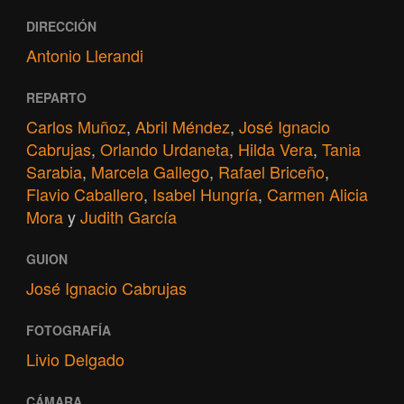
DIRECCIÓN
Antonio Llerandi
REPARTO
Carlos Muñoz
,
Abril Méndez
,
José Ignacio
Cabrujas
,
Orlando Urdaneta
,
Hilda Vera
,
Tania
Sarabia
,
Marcela Gallego
,
Rafael Briceño
,
Flavio Caballero
,
Isabel Hungría
,
Carmen Alicia
Mora
y
Judith García
GUION
José Ignacio Cabrujas
FOTOGRAFÍA
Livio Delgado
CÁMARA