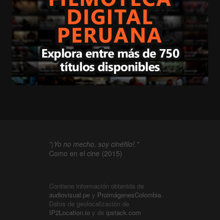
"¡Yo no mecho, soy cinéfilo!."
Como en el cine (2015)
Contiene información obtenida de
audiovisual.pe
y
ProimágenesColombia
.
Datos de geolocalización de
IP2Location.io
y de
ipstack.com