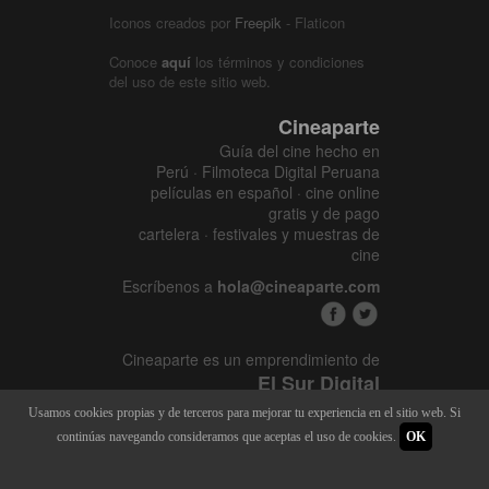
Iconos creados por
Freepik
- Flaticon
Conoce
aquí
los términos y condiciones
del uso de este sitio web.
Cineaparte
Guía del cine hecho en
Perú · Filmoteca Digital Peruana
películas en español · cine online
gratis y de pago
cartelera · festivales y muestras de
cine
Escríbenos a
hola@cineaparte.com
Cineaparte es un emprendimiento de
El Sur Digital
www.elsurcine.com
Usamos cookies propias y de terceros para mejorar tu experiencia en el sitio web. Si
Desarrollado por
SALA247
continúas navegando consideramos que aceptas el uso de cookies.
OK
8.1.34P - 9.52.15L |
448 x 5395
|
22.467M - 128M | 2015 - 2026