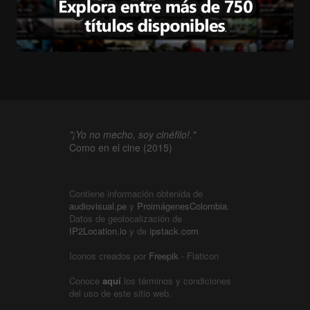
"¡Yo no mecho, soy cinéfilo!."
Como en el cine (2015)
Contiene información obtenida de
audiovisual.pe
y
ProimágenesColombia
.
Datos de geolocalización de
IP2Location.io
y de
ipstack.com
Iconos creados por
Freepik
- Flaticon
Conoce
aquí
los términos y condiciones
del uso de este sitio web.