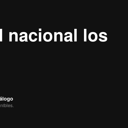
 nacional los
tálogo
nibles.