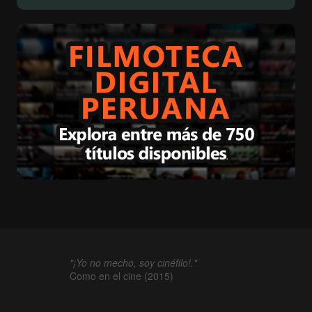
"¡Yo no mecho, soy cinéfilo!."
Como en el cine (2015)