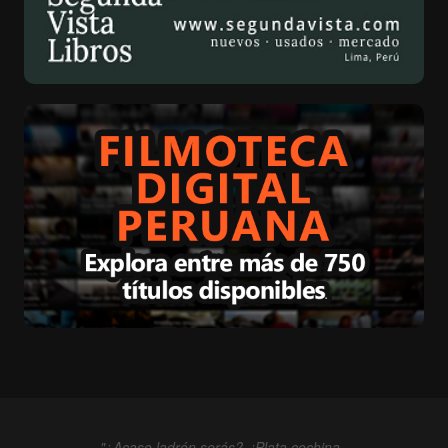
"¿Acaso ladrón serás?, ¡Plata cochina