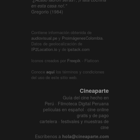
en esta casa no!."
Gregorio (1984)
Contiene información obtenida de
audiovisual.pe
y
ProimágenesColombia
.
Datos de geolocalización de
IP2Location.io
y de
ipstack.com
Iconos creados por
Freepik
- Flaticon
Conoce
aquí
los términos y condiciones
del uso de este sitio web.
Cineaparte
Guía del cine hecho en
Perú · Filmoteca Digital Peruana
películas en español · cine online
gratis y de pago
cartelera · festivales y muestras de
cine
Escríbenos a
hola@cineaparte.com