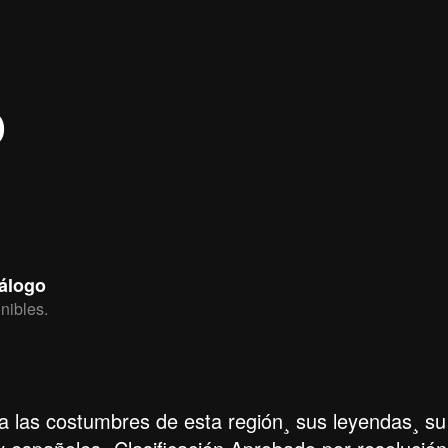
o
tálogo
nibles.
ja las costumbres de esta región¸ sus leyendas¸ su