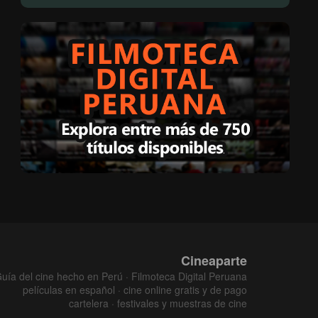
Cineaparte
uía del cine hecho en Perú · Filmoteca Digital Peruana
películas en español · cine online gratis y de pago
cartelera · festivales y muestras de cine