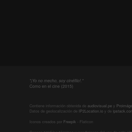
"¡Yo no mecho, soy cinéfilo!."
Como en el cine (2015)
Contiene información obtenida de
audiovisual.pe
y
Proimág
Datos de geolocalización de
IP2Location.io
y de
ipstack.co
Iconos creados por
Freepik
- Flaticon