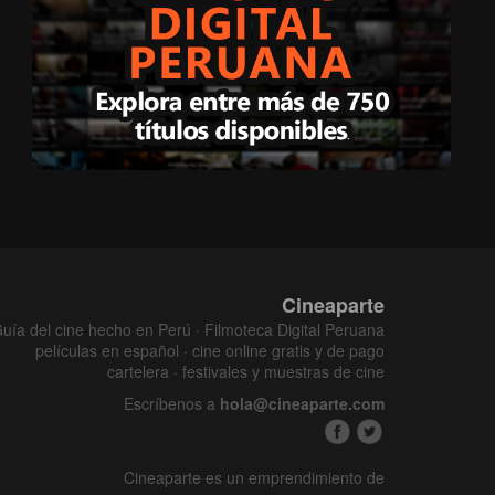
Cineaparte
uía del cine hecho en Perú · Filmoteca Digital Peruana
películas en español · cine online gratis y de pago
cartelera · festivales y muestras de cine
Escríbenos a
hola@cineaparte.com
Cineaparte es un emprendimiento de