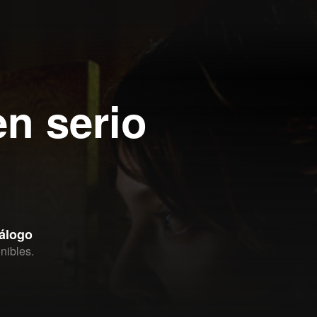
en serio
tálogo
nibles.