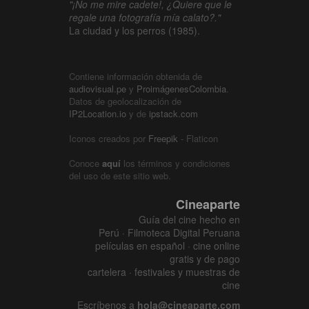
"¡No me mire cadete!, ¿Quiere que le
regale una fotografía mía calato?."
La ciudad y los perros (1985).
Contiene información obtenida de
audiovisual.pe
y
ProimágenesColombia
.
Datos de geolocalización de
IP2Location.io
y de
ipstack.com
Iconos creados por
Freepik
- Flaticon
Conoce
aquí
los términos y condiciones
del uso de este sitio web.
Cineaparte
Guía del cine hecho en
Perú · Filmoteca Digital Peruana
películas en español · cine online
gratis y de pago
cartelera · festivales y muestras de
cine
Escríbenos a
hola@cineaparte.com