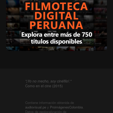
"¡Yo no mecho, soy cinéfilo!."
Como en el cine (2015)
Contiene información obtenida de
audiovisual.pe
y
ProimágenesColombia
.
Datos de geolocalización de