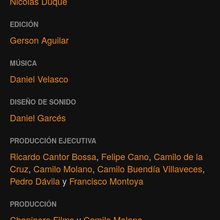
Nicolás Duque
EDICIÓN
Gerson Aguilar
MÚSICA
Daniel Velasco
DISEÑO DE SONIDO
Daniel Garcés
PRODUCCIÓN EJECUTIVA
Ricardo Cantor Bossa
,
Felipe Cano
,
Camilo de la
Cruz
,
Camilo Molano
,
Camilo Buendía Villaveces
,
Pedro Dávila
y
Francisco Montoya
PRODUCCIÓN
Chapinero Films
y
Camilo Molano