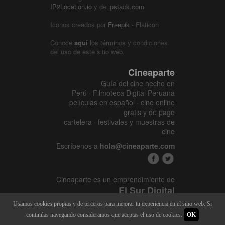
IP2Location.io
y de
ipstack.com
Iconos creados por
Freepik
- Flaticon
Conoce
aquí
los términos y condiciones
del uso de este sitio web.
Cineaparte
Guía del cine hecho en
Perú · Filmoteca Digital Peruana
películas en español · cine online
gratis y de pago
cartelera · festivales y muestras de
cine
Escríbenos a
hola@cineaparte.com
Cineaparte es un emprendimiento de
El Sur Digital
www.elsurcine.com
Usamos cookies propias y de terceros para mejorar tu experiencia en el sitio web. Si
Desarrollado por
SALA247
continúas navegando consideramos que aceptas el uso de cookies.
OK