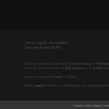
"¡Yo no mecho, soy cinéfilo!."
Como en el cine (2015)
Contiene información obtenida de
audiovisual.pe
y
Proimág
Datos de geolocalización de
IP2Location.io
y de
ipstack.co
Iconos creados por
Freepik
- Flaticon
Conoce
aquí
los términos y condiciones del uso de este sit
Usamos cookies propias y de te