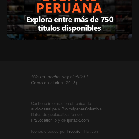
"¡Yo no mecho, soy cinéfilo!."
Como en el cine (2015)
Contiene información obtenida de
audiovisual.pe
y
ProimágenesColombia
.
Datos de geolocalización de
IP2Location.io
y de
ipstack.com
Iconos creados por
Freepik
- Flaticon