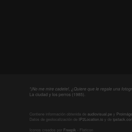
"¡No me mire cadete!, ¿Quiere que le regale una fotogr
La ciudad y los perros (1985).
Contiene información obtenida de
audiovisual.pe
y
Proimág
Datos de geolocalización de
IP2Location.io
y de
ipstack.co
Iconos creados por
Freepik
- Flaticon