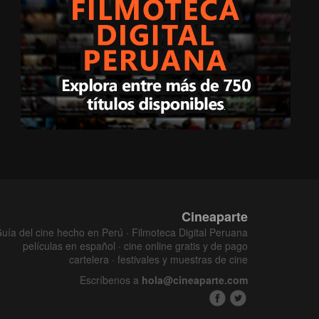
Cineaparte
uía del cine hecho en Perú · Filmoteca Digital Peruana
películas en español · cine online gratis y de pago
cartelera · festivales y muestras de cine
Escríbenos a
hola@cineaparte.com