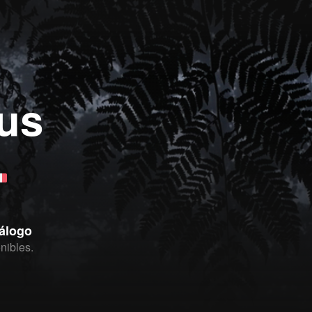
us
tálogo
nibles.