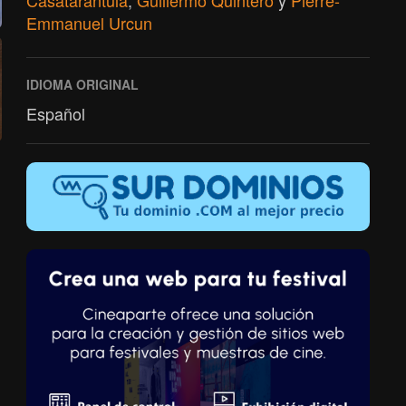
Casatarántula
,
Guillermo Quintero
y
Pierre-
Emmanuel Urcun
IDIOMA ORIGINAL
Español