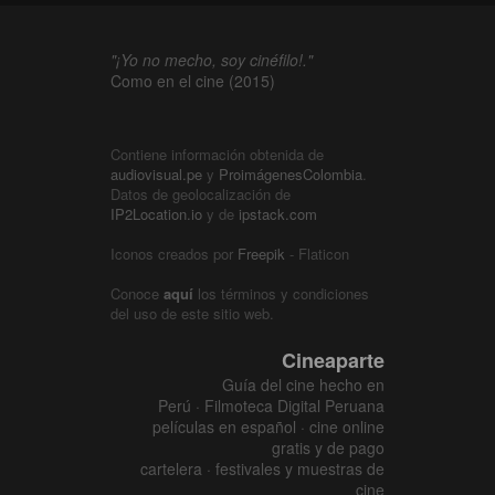
"¡Yo no mecho, soy cinéfilo!."
Como en el cine (2015)
Contiene información obtenida de
audiovisual.pe
y
ProimágenesColombia
.
Datos de geolocalización de
IP2Location.io
y de
ipstack.com
Iconos creados por
Freepik
- Flaticon
Conoce
aquí
los términos y condiciones
del uso de este sitio web.
Cineaparte
Guía del cine hecho en
Perú · Filmoteca Digital Peruana
películas en español · cine online
gratis y de pago
cartelera · festivales y muestras de
cine