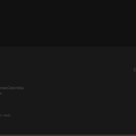
G
enesColombia
.
m
io web.