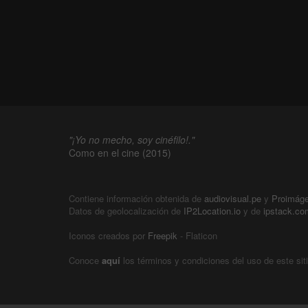
"¡Yo no mecho, soy cinéfilo!."
Como en el cine (2015)
Contiene información obtenida de
audiovisual.pe
y
Proimág
Datos de geolocalización de
IP2Location.io
y de
ipstack.co
Iconos creados por
Freepik
- Flaticon
Conoce
aquí
los términos y condiciones del uso de este sit