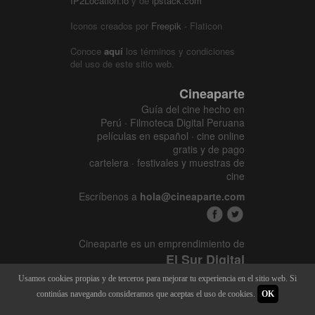
IP2Location.io
y de
ipstack.com
Iconos creados por
Freepik
- Flaticon
Conoce
aquí
los términos y condiciones
del uso de este sitio web.
Cineaparte
Guía del cine hecho en
Perú · Filmoteca Digital Peruana
películas en español · cine online
gratis y de pago
cartelera · festivales y muestras de
cine
Escríbenos a
hola@cineaparte.com
Cineaparte es un emprendimiento de
El Sur Digital
www.elsurcine.com
Usamos cookies propias y de terceros para mejorar tu experiencia en el sitio web. Si
Desarrollado por
SALA247
continúas navegando consideramos que aceptas el uso de cookies.
OK
8.1.34P - 9.52.15L |
448 x 4069
|