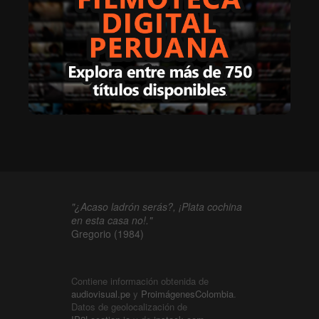
"¿Acaso ladrón serás?, ¡Plata cochina
en esta casa no!."
Gregorio (1984)
Contiene información obtenida de
audiovisual.pe
y
ProimágenesColombia
.
Datos de geolocalización de