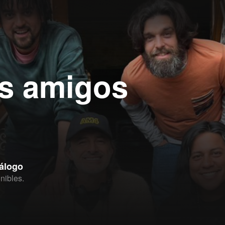
os amigos
tálogo
nibles.