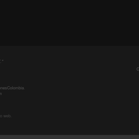
."
G
enesColombia
.
m
io web.