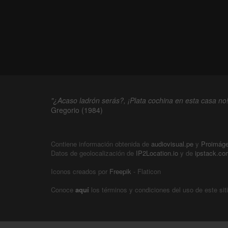
"¿Acaso ladrón serás?, ¡Plata cochina en esta casa no!
Gregorio (1984)
Contiene información obtenida de
audiovisual.pe
y
Proimág
Datos de geolocalización de
IP2Location.io
y de
ipstack.co
Iconos creados por
Freepik
- Flaticon
Conoce
aquí
los términos y condiciones del uso de este sit