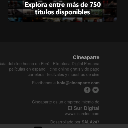
Cineaparte
uía del cine hecho en Perú · Filmoteca Digital Peruana
películas en español · cine online gratis y de pago
cartelera · festivales y muestras de cine
Escríbenos a
hola@cineaparte.com
Cineaparte es un emprendimiento de
El Sur Digital
www.elsurcine.com
Desarrollado por
SALA247