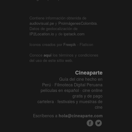
Contiene información obtenida de
audiovisual.pe
y
ProimágenesColombia
.
Datos de geolocalización de
IP2Location.io
y de
ipstack.com
Iconos creados por
Freepik
- Flaticon
Conoce
aquí
los términos y condiciones
del uso de este sitio web.
Cineaparte
Guía del cine hecho en
Perú · Filmoteca Digital Peruana
películas en español · cine online
gratis y de pago
cartelera · festivales y muestras de
cine
Escríbenos a
hola@cineaparte.com