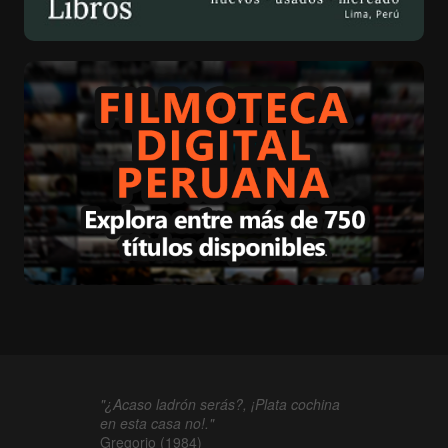
"¿Acaso ladrón serás?, ¡Plata cochina
en esta casa no!."
Gregorio (1984)