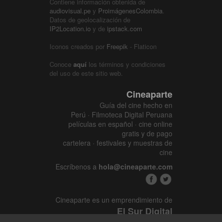
Contiene información obtenida de
audiovisual.pe
y
ProimágenesColombia
.
Datos de geolocalización de
IP2Location.io
y de
ipstack.com
Iconos creados por
Freepik
- Flaticon
Conoce
aquí
los términos y condiciones
del uso de este sitio web.
Cineaparte
Guía del cine hecho en
Perú · Filmoteca Digital Peruana
películas en español · cine online
gratis y de pago
cartelera · festivales y muestras de
cine
Escríbenos a
hola@cineaparte.com
Cineaparte es un emprendimiento de
El Sur Digital
www.elsurcine.com