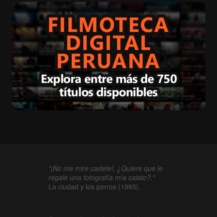
"¡No me mire cadete!, ¿Quiere que le
regale una fotografía mía calato?."
La ciudad y los perros (1985).