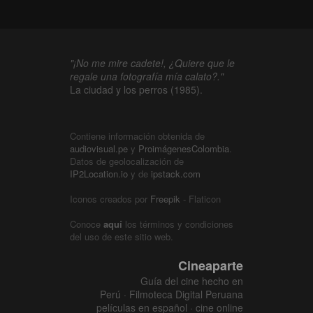
"¡No me mire cadete!, ¿Quiere que le
regale una fotografía mía calato?."
La ciudad y los perros (1985).
Contiene información obtenida de
audiovisual.pe
y
ProimágenesColombia
.
Datos de geolocalización de
IP2Location.io
y de
ipstack.com
Iconos creados por
Freepik
- Flaticon
Conoce
aquí
los términos y condiciones
del uso de este sitio web.
Cineaparte
Guía del cine hecho en
Perú · Filmoteca Digital Peruana
películas en español · cine online