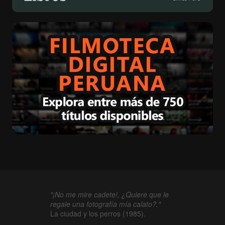
"¡No me mire cadete!, ¿Quiere que le
regale una fotografía mía calato?."
La ciudad y los perros (1985).