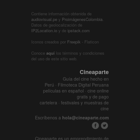
Contiene información obtenida de
audiovisual.pe
y
ProimágenesColombia
.
Datos de geolocalización de
IP2Location.io
y de
ipstack.com
Iconos creados por
Freepik
- Flaticon
Conoce
aquí
los términos y condiciones
del uso de este sitio web.
Cineaparte
Guía del cine hecho en
Perú · Filmoteca Digital Peruana
películas en español · cine online
gratis y de pago
cartelera · festivales y muestras de
cine
Escríbenos a
hola@cineaparte.com
Cineaparte es un emprendimiento de