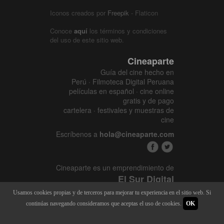
Iconos creados por
Freepik
- Flaticon
Conoce
aquí
los términos y condiciones
del uso de este sitio web.
Cineaparte
Guía del cine hecho en
Perú · Filmoteca Digital Peruana
películas en español · cine online
gratis y de pago
cartelera · festivales y muestras de
cine
Escríbenos a
hola@cineaparte.com
Cineaparte es un emprendimiento de
El Sur Digital
www.elsurcine.com
Usamos cookies propias y de terceros para mejorar tu experiencia en el sitio web. Si
Desarrollado por
SALA247
continúas navegando consideramos que aceptas el uso de cookies.
OK
8.1.34P - 9.52.15L |
448 x 6298
|