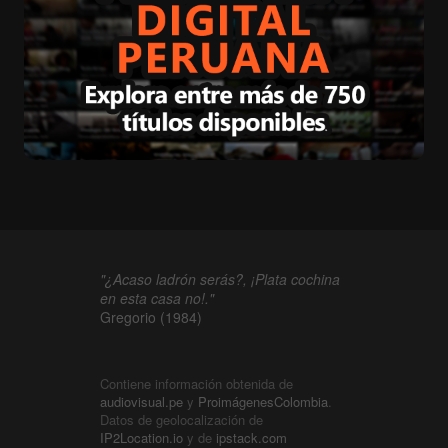
"¿Acaso ladrón serás?, ¡Plata cochina
en esta casa no!."
Gregorio (1984)
Contiene información obtenida de
audiovisual.pe
y
ProimágenesColombia
.
Datos de geolocalización de
IP2Location.io
y de
ipstack.com